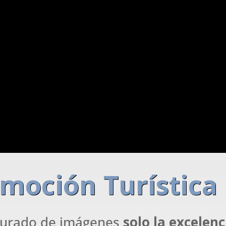
moción Turística
turado de imágenes
solo la excelenc